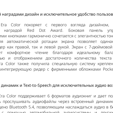
 наградами дизайн и исключительное удобство пользо
 Era Color покоряет с первого взгляда дизайном,
й наградой Red Dot Award. Боковая панель уп
ми кнопками гармонично сочетается с элегантностью тон
ля автоматической ротации экрана позволяет одина
ер как правой, так и левой рукой. Экран с 7-дюймово
ает комфортное чтение благодаря идеальному бал
тью и отображением достаточного количества текст
Era Color также получила специальную систему крепле
h, интегрирующую ридер с фирменными обложками Pocket
динамик и Text-to-Speech для исключительных аудио в
Era Color поддерживает 6 форматов аудиокниг и дает п
ь прослушивать аудиофайлы через встроенный динамик.
ено Bluetooth 5.4, позволяющим наслаждаться аудио в 
 с помощью автомобильной аудиосистемы и других