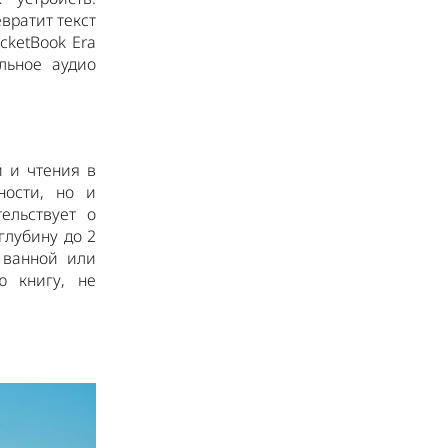
вратит текст
cketBook Era
льное аудио
и и чтения в
ности, но и
ельствует о
глубину до 2
 ванной или
ю книгу, не