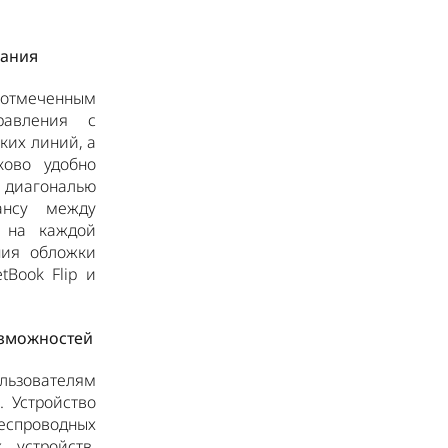
вания
 отмеченным
равления с
ких линий, а
ково удобно
й диагональю
ансу между
а на каждой
ния обложки
Book Flip и
озможностей
ользователям
 Устройство
беспроводных
 устройств.