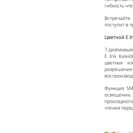
гибкость чте
Встречайте
поступит в 
Цветной E I
7-дюймовый 
E Ink Kale
цветных из
разрешение
воспроизводи
Функция SM
освещении, 
прохладного
чтения пере