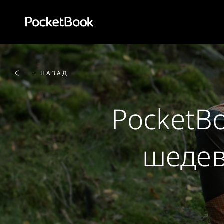
Aa
HD
НАЗАД
PocketBo
шедев