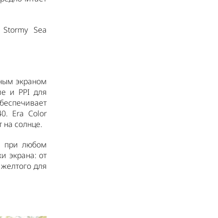
 Stormy Sea
тным экраном
е и PPI для
беспечивает
. Era Color
 на солнце.
е при любом
и экрана: от
 желтого для