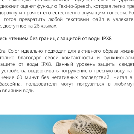
диокниг оценят функцию Text-to-Speech, которая легко пре
дорожку и прочтет его естественно звучащим голосом. Po
да готов превратить любой текстовый файл в увлекате
 доступное на 26 языках.
сь чтением без границ с защитой от воды IPX8
Era Color идеально подходит для активного образа жизн
только благодаря своей компактности и функциональ
защите от воды IPX8. Данный уровень защиты свидет
 устройства выдерживать погружение в пресную воду на 
ечение 60 минут без негативных последствий. Читая в
бассейна, пользователи могут погрузиться в любиму
о влиянии воды.