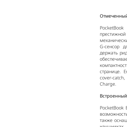
Отмеченный
PocketBook
престижно
механически
G-сенсор д
держать рид
обеспечив
компактнос
странице. 
cover-catc
Charge.
Встроенный 
PocketBook 
возможност
также оснащ
наушниках,