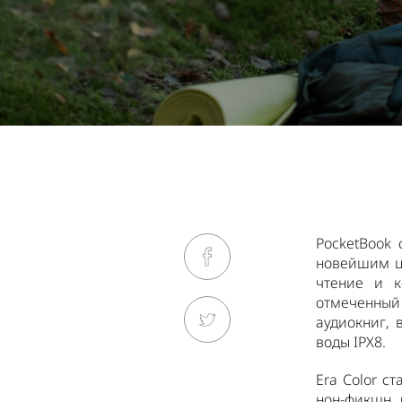
PocketBook 
новейшим цв
чтение и к
отмеченный
аудиокниг, 
воды IPX8.
Era Color с
нон-фикшн 