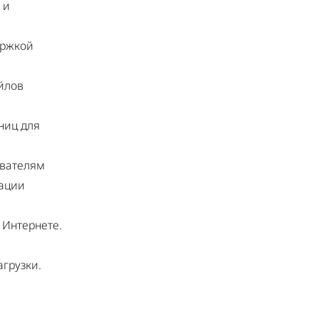
 и
ержкой
айлов
ниц для
ователям
зации
в Интернете.
грузки.