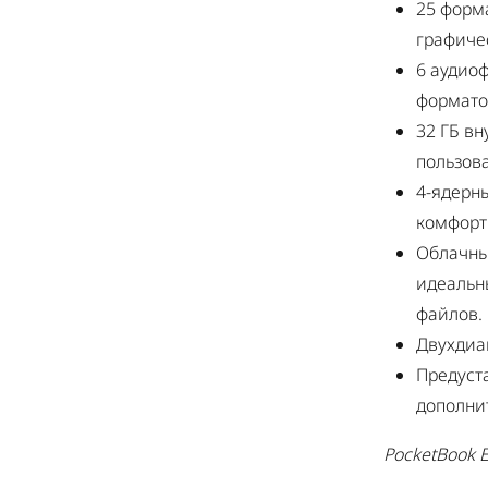
25 форм
графиче
6 аудио
форматов
32 ГБ вн
пользова
4-ядерн
комфорт
Облачны
идеальн
файлов.
Двухдиап
Предуст
дополни
PocketBook E