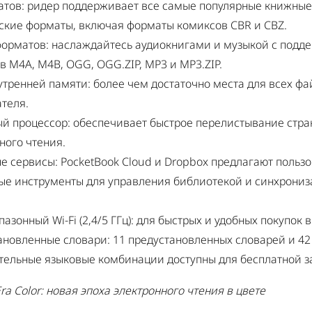
атов: ридер поддерживает все самые популярные книжные
ские форматы, включая форматы комиксов CBR и CBZ.
форматов: наслаждайтесь аудиокнигами и музыкой с подд
 M4A, M4B, OGG, OGG.ZIP, MP3 и MP3.ZIP.
утренней памяти: более чем достаточно места для всех ф
теля.
ый процессор: обеспечивает быстрое перелистывание стра
ного чтения.
е сервисы: PocketBook Cloud и Dropbox предлагают польз
ые инструменты для управления библиотекой и синхрони
азонный Wi-Fi (2,4/5 ГГц): для быстрых и удобных покупок 
ановленные словари: 11 предустановленных словарей и 42
тельные языковые комбинации доступны для бесплатной за
ra Color: новая эпоха электронного чтения в цвете