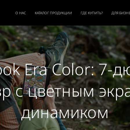
О НАС
КАТАЛОГ ПРОДУКЦИИ
ГДЕ КУПИТЬ?
ДЛЯ БИЗН
ok Era Color: 7
р с цветным экр
динамиком