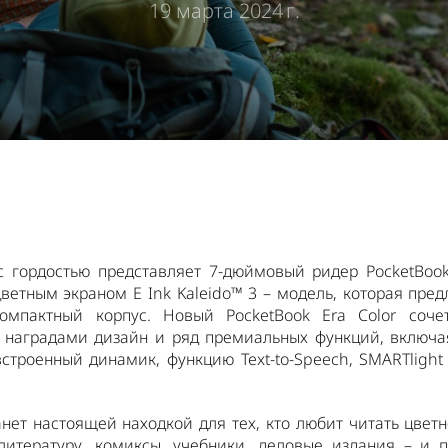
19 марта 2024 г.
с гордостью представляет 7-дюймовый ридер PocketBook
етным экраном E Ink Kaleido™ 3 – модель, которая пред
омпактный корпус. Новый PocketBook Era Color соче
 наградами дизайн и ряд премиальных функций, включа
встроенный динамик, функцию Text-to-Speech, SMARTlight
танет настоящей находкой для тех, кто любит читать цветн
литературу, комиксы, учебники, деловые издания – и п