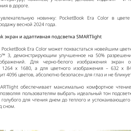
ния в дороге.
 увлекательную новинку: PocketBook Era Color в цвете
продажу весной 2024 года.
nk экран и адаптивная подсветка SMARTlight
PocketBook Era Color может похвастаться новейшим цве
ido™ 3, демонстрирующим улучшенное на 50% разрешени
ображений. Для черно-белого изображения экран о
 1264 х 1680, а для цветного изображения – 632 х 840
т 4096 цветов, абсолютно безопасен для глаз и не бликует
ARTlight обеспечивает максимально комфортное чтени
позволяя пользователям выбрать идеальный тон подсветк
 голубого для чтения днем до теплого и успокаивающего
д сном.