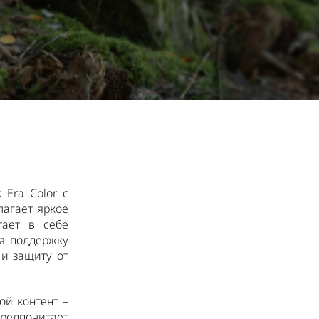
 Era Color с
лагает яркое
тает в себе
я поддержку
 и защиту от
ой контент –
редпочитает