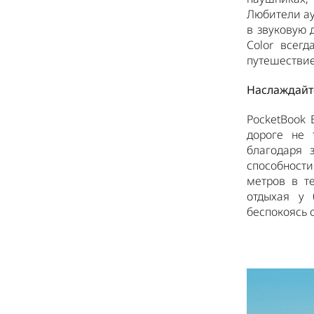
Любители ау
в звуковую 
Color всег
путешествие,
Наслаждайте
PocketBook 
дороге не 
благодаря 
способности
метров в т
отдыхая у 
беспокоясь 