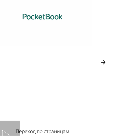
Как уста
Переход по страницам